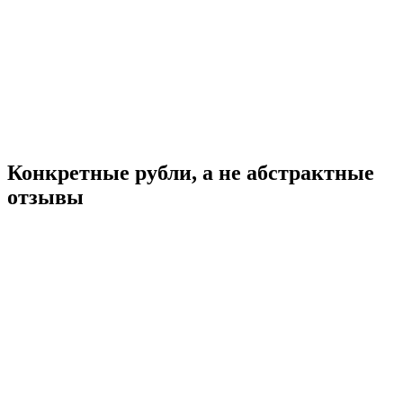
Везём на склады маркетплейсов или до покупателя — треки и
статусы отображаются в кабинете.
Получили кешбэк
Аппорт начисляет кешбэк / бонусный возврат по условиям
подключения — он снижает итоговую логистическую
нагрузку.
Конкретные рубли, а не абстрактные
отзывы
Было
420 отправлений в месяц
Высокая доля региональных заказов