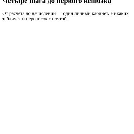
Четыре шага до первого кешбэка
От расчёта до начислений — один личный кабинет. Никаких
табличек и переписок с почтой.
Рассчитали выгоду
Укажите вес, направления и объём отправлений —
калькулятор покажет ориентировочный кешбэк.
Подключили кабинет
Создаёте отправления вручную, через xlsx, CRM, маркетплейс
или API.
Отправили груз