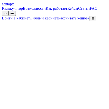
аппорт
.
Калькулятор
Возможности
Как работает
Кейсы
Статьи
FAQ
ru
en
Войти в кабинет
Личный кабинет
Рассчитать кешбэк
☰