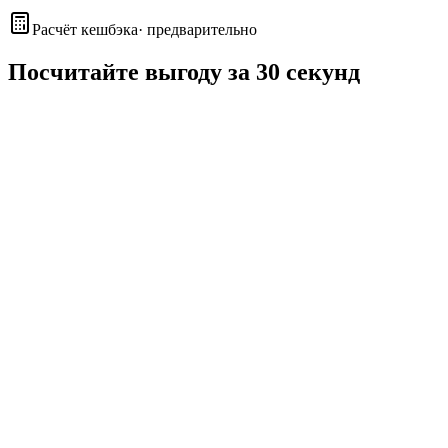
Расчёт кешбэка
·
предварительно
Посчитайте выгоду за 30 секунд
Средний вес посылки — 1.5 кг
Отправлений в месяц — 300 шт
Город отправки
▾
Основное направление
▾
Стоимость отправления
0 ₽
Кешбэк Аппорт
+
0 ₽
Итоговая нагрузка после кешбэка
0 ₽
Кешбэк за месяц
0 ₽
Кешбэк за год
0 ₽