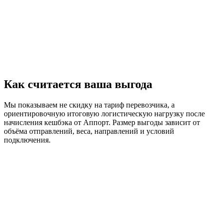
1 посылка раз в несколько месяцев
Не нужен личный кабинет
Не готовы вести отправления через систему
Нужен только разовый расчёт без подключения
Как считается ваша выгода
Мы показываем не скидку на тариф перевозчика, а
ориентировочную итоговую логистическую нагрузку после
начисления кешбэка от Аппорт. Размер выгоды зависит от
объёма отправлений, веса, направлений и условий
подключения.