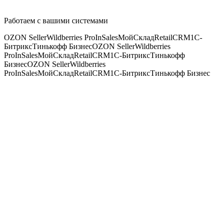
Работаем с вашими системами
OZON Seller
Wildberries Pro
InSales
МойСклад
RetailCRM
1С-
Битрикс
Тинькофф Бизнес
OZON Seller
Wildberries
Pro
InSales
МойСклад
RetailCRM
1С-Битрикс
Тинькофф
Бизнес
OZON Seller
Wildberries
Pro
InSales
МойСклад
RetailCRM
1С-Битрикс
Тинькофф Бизнес